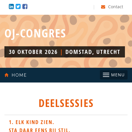
|
Contact
OJ-CONGRES
30 OKTOBER 2026
|
DOMSTAD, UTRECHT
Toggle
MENU
HOME
navigatio
DEELSESSIES
1. ELK KIND ZIEN.
STA DAAR EENS BIJ STIL.