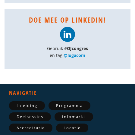
DOE MEE OP LINKEDIN!
Gebruik
#OJcongres
en tag
@logacom
NAVIGATIE
Inleiding
Programma
Deelsessies
Infomarkt
Accreditatie
Locatie