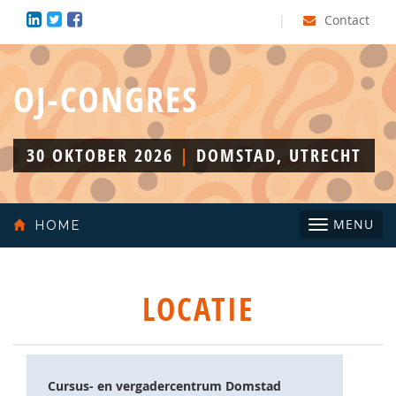
|
Contact
OJ-CONGRES
30 OKTOBER 2026
|
DOMSTAD, UTRECHT
Toggle
MENU
HOME
navigatio
LOCATIE
Cursus- en vergadercentrum Domstad