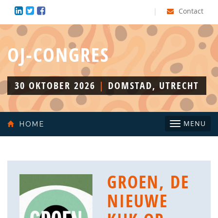
|
Contact
OJ-CONGRES
30 OKTOBER 2026
|
DOMSTAD, UTRECHT
Toggle
MENU
HOME
navigatio
GROEN, DE
NIEUWE