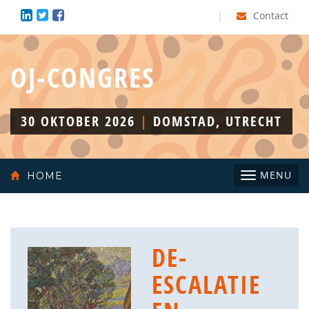
|
Contact
OJ-CONGRES
30 OKTOBER 2026
|
DOMSTAD, UTRECHT
Toggle
MENU
HOME
navigatio
DE-
ESCALATIE