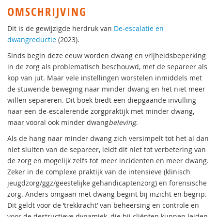
OMSCHRIJVING
Dit is de gewijzigde herdruk van
De-escalatie en
dwangreductie
(2023).
Sinds begin deze eeuw worden dwang en vrijheidsbeperking
in de zorg als problematisch beschouwd, met de separeer als
kop van jut. Maar vele instellingen worstelen inmiddels met
de stuwende beweging naar minder dwang en het niet meer
willen separeren. Dit boek biedt een diepgaande invulling
naar een de-escalerende zorgpraktijk met minder dwang,
maar vooral ook minder dwang
beleving
.
Als de hang naar minder dwang zich versimpelt tot het al dan
niet sluiten van de separeer, leidt dit niet tot verbetering van
de zorg en mogelijk zelfs tot meer incidenten en meer dwang.
Zeker in de complexe praktijk van de intensieve (klinisch
jeugdzorg/ggz/geestelijke gehandicaptenzorg) en forensische
zorg. Anders omgaan met dwang begint bij inzicht en begrip.
Dit geldt voor de ‘trekkracht’ van beheersing en controle en
voor de destructieve dynamiek, die bij cliënten kunnen leiden