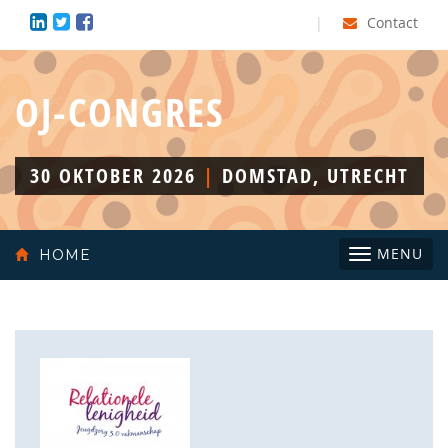
|
Contact
OJ-CONGRES
30 OKTOBER 2026
|
DOMSTAD, UTRECHT
Toggle
MENU
HOME
navigatio