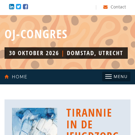
|
Contact
OJ-CONGRES
30 OKTOBER 2026
|
DOMSTAD, UTRECHT
Toggle
MENU
HOME
navigatio
TIRANNIE
IN DE