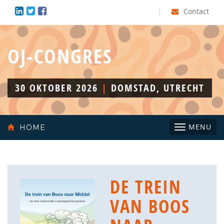
|
Contact
OJ-CONGRES
30 OKTOBER 2026
|
DOMSTAD, UTRECHT
Toggle
MENU
HOME
navigatio
DE TREIN
VAN BOOS