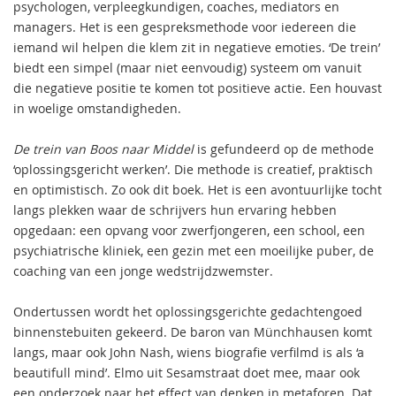
psychologen, verpleegkundigen, coaches, mediators en
managers. Het is een gespreksmethode voor iedereen die
iemand wil helpen die klem zit in negatieve emoties. ‘De trein’
biedt een simpel (maar niet eenvoudig) systeem om vanuit
die negatieve positie te komen tot positieve actie. Een houvast
in woelige omstandigheden.
De trein van Boos naar Middel
is gefundeerd op de methode
‘oplossingsgericht werken’. Die methode is creatief, praktisch
en optimistisch. Zo ook dit boek. Het is een avontuurlijke tocht
langs plekken waar de schrijvers hun ervaring hebben
opgedaan: een opvang voor zwerfjongeren, een school, een
psychiatrische kliniek, een gezin met een moeilijke puber, de
coaching van een jonge wedstrijdzwemster.
Ondertussen wordt het oplossingsgerichte gedachtengoed
binnenstebuiten gekeerd. De baron van Münchhausen komt
langs, maar ook John Nash, wiens biografie verfilmd is als ‘a
beautifull mind’. Elmo uit Sesamstraat doet mee, maar ook
een onderzoek naar het effect van denken in metaforen. Dat